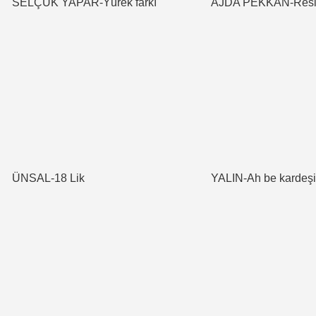
SELÇUK YAPAR-Yürek farkı
AJDA PEKKAN-Res
ÜNSAL-18 Lik
YALIN-Ah be kardeş