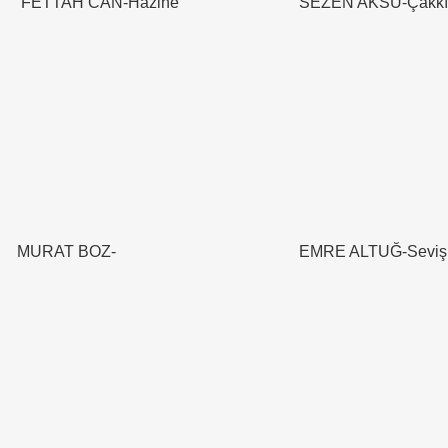
FETTAH CAN-Hazine
SEZEN AKSU-Çakkı
MURAT BOZ-
EMRE ALTUĞ-Sevişm