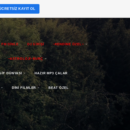
ÜCRETSIZ KAYIT OL
 FM DİNLE
DJ GİRİŞİ
~KENDİME ÖZEL~
~ASTROLOJİ~BURÇ
GİF DÜNYASI
HAZIR MP3 ÇALAR
DİNİ FİLMLER
BEAT ÖZEL