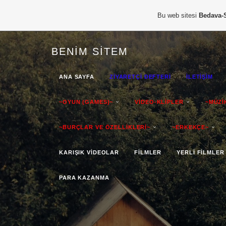
Bu web sitesi
Bedava-
BENIM SITEM
ANA SAYFA
ZİYARETÇİ DEFTERİ
İLETİŞİM
~OYUN (GAMES)~
VİDEO-KLİPLER
~MÜZİ
~BURÇLAR VE ÖZELLİKLERİ~
~ERKEKÇE~
KARIŞIK VİDEOLAR
FİLMLER
YERLİ FİLMLER
PARA KAZANMA