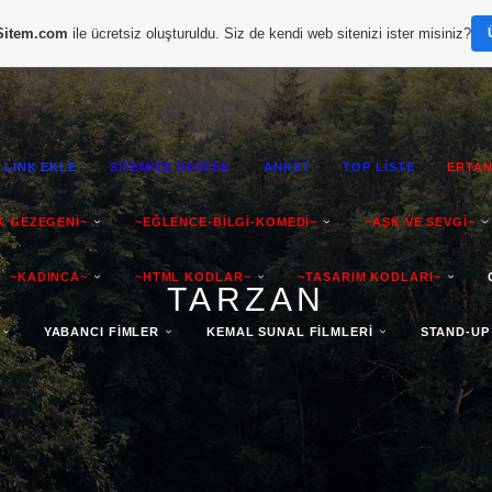
Sitem.com
ile ücretsiz oluşturuldu. Siz de kendi web sitenizi ister misiniz?
LİNK EKLE
SİTEMİZE DESTEK
ANKET
TOP LİSTE
ERTAN
K GEZEGENİ~
~EĞLENCE-BİLGİ-KOMEDİ~
~AŞK VE SEVGİ~
~KADINCA~
~HTML KODLAR~
~TASARIM KODLARI~
TARZAN
YABANCI FİMLER
KEMAL SUNAL FİLMLERİ
STAND-UP