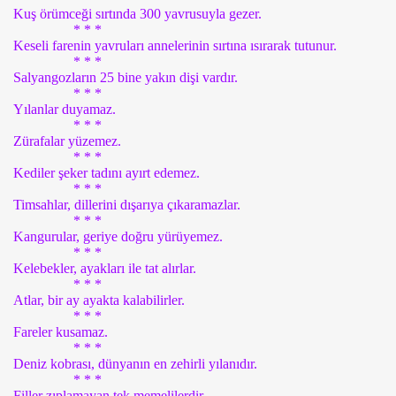
Kuş örümceği sırtında 300 yavrusuyla gezer.
* * *
Keseli farenin yavruları annelerinin sırtına ısırarak tutunur.
* * *
Salyangozların 25 bine yakın dişi vardır.
* * *
Yılanlar duyamaz.
* * *
Zürafalar yüzemez.
* * *
Kediler şeker tadını ayırt edemez.
* * *
Timsahlar, dillerini dışarıya çıkaramazlar.
* * *
Kangurular, geriye doğru yürüyemez.
* * *
Kelebekler, ayakları ile tat alırlar.
* * *
Atlar, bir ay ayakta kalabilirler.
* * *
Fareler kusamaz.
* * *
Deniz kobrası, dünyanın en zehirli yılanıdır.
* * *
Filler zıplamayan tek memelilerdir.