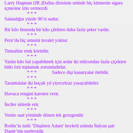
Larry Hagman (JR.)Dallas dizisinin setinde hiç kimsenin sigara
içmesine izin vermezdi.
* * *
Salatalığın yüzde 96’si sudur.
* * *
Bir kilo limonda bir kilo çilekten daha fazla şeker vardır.
* * *
Peru’da hiç umumi tuvalet yoktur.
* * *
Timsahlar renk körüdür.
* * *
Yarim kilo bal yapabilmek için arılar iki milyondan fazla çiçekten
bitki özü toplamak zorundadırlar.
* * * Sadece dişi kanaryalar ötebilir.
* * *
Tarantulalar iki buçuk yıl yiyeceksiz yasayabilirler.
* * *
Havuca rengini karoten verir.
* * *
İnciler sirkede erir.
* * *
Venüs saat yönünde dönen tek gezegendir.
* * *
Rodin’in ünlü ‘Düşünen Adam’ heykeli aslında İtalyan şair
Dante’nin portresidir.