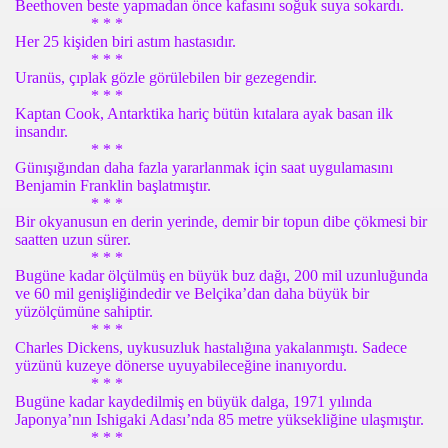
Beethoven beste yapmadan önce kafasını soğuk suya sokardı.
* * *
Her 25 kişiden biri astım hastasıdır.
* * *
Uranüs, çıplak gözle görülebilen bir gezegendir.
* * *
Kaptan Cook, Antarktika hariç bütün kıtalara ayak basan ilk
insandır.
* * *
Günışığından daha fazla yararlanmak için saat uygulamasını
Benjamin Franklin başlatmıştır.
* * *
Bir okyanusun en derin yerinde, demir bir topun dibe çökmesi bir
saatten uzun sürer.
* * *
Bugüne kadar ölçülmüş en büyük buz dağı, 200 mil uzunluğunda
ve 60 mil genişliğindedir ve Belçika’dan daha büyük bir
yüzölçümüne sahiptir.
* * *
Charles Dickens, uykusuzluk hastalığına yakalanmıştı. Sadece
yüzünü kuzeye dönerse uyuyabileceğine inanıyordu.
* * *
Bugüne kadar kaydedilmiş en büyük dalga, 1971 yılında
Japonya’nın Ishigaki Adası’nda 85 metre yüksekliğine ulaşmıştır.
* * *