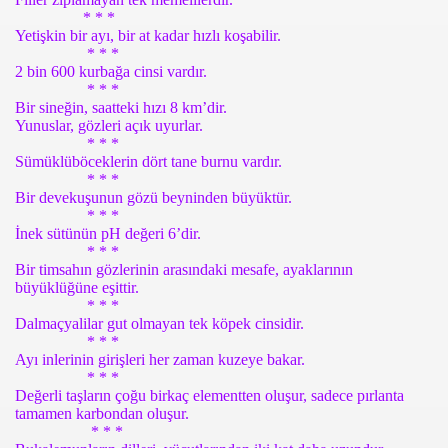
* * *
Yetişkin bir ayı, bir at kadar hızlı koşabilir.
* * *
2 bin 600 kurbağa cinsi vardır.
* * *
Bir sineğin, saatteki hızı 8 km’dir.
Yunuslar, gözleri açık uyurlar.
OR
* * *
Sümüklüböceklerin dört tane burnu vardır.
* * *
Bir devekuşunun gözü beyninden büyüktür.
* * *
İnek sütünün pH değeri 6’dir.
* * *
Bir timsahın gözlerinin arasındaki mesafe, ayaklarının
büyüklüğüne eşittir.
* * *
Dalmaçyalilar gut olmayan tek köpek cinsidir.
* * *
Ayı inlerinin girişleri her zaman kuzeye bakar.
* * *
Değerli taşların çoğu birkaç elementten oluşur, sadece pırlanta
tamamen karbondan oluşur.
* * *