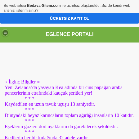
Bu web sitesi
Bedava-Sitem.com
ile ücretsiz oluşturuldu. Siz de kendi web
sitenizi ister misiniz?
ÜCRETSIZ KAYIT OL
EĞLENCE PORTALI
≈ İlginç Bilgiler ≈
Yeni Zelanda’da yaşayan Kea adında bir cins papağan araba
pencerlerinin etrafındaki kauçuk şeritleri yer!
* * *
Kaydedilen en uzun tavuk uçuşu 13 saniyedir.
* * *
Dünyadaki beyaz karıncaların toplam ağırlığı insanlarin 10 katıdır.
* * *
Eşeklerin gözleri dört ayaklarını da görebilecek şekildedir.
* * *
Kedilerin her bir kulağında 32 adele vardır.