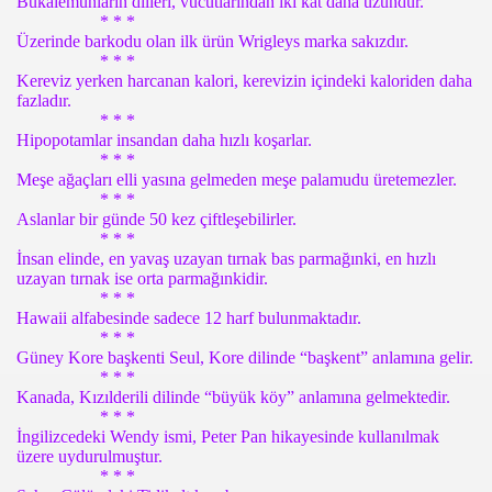
Bukalemunların dilleri, vücutlarından iki kat daha uzundur.
* * *
Üzerinde barkodu olan ilk ürün Wrigleys marka sakızdır.
* * *
Kereviz yerken harcanan kalori, kerevizin içindeki kaloriden daha
fazladır.
* * *
Hipopotamlar insandan daha hızlı koşarlar.
* * *
Meşe ağaçları elli yasına gelmeden meşe palamudu üretemezler.
* * *
Aslanlar bir günde 50 kez çiftleşebilirler.
* * *
İnsan elinde, en yavaş uzayan tırnak bas parmağınki, en hızlı
uzayan tırnak ise orta parmağınkidir.
* * *
Hawaii alfabesinde sadece 12 harf bulunmaktadır.
* * *
Güney Kore başkenti Seul, Kore dilinde “başkent” anlamına gelir.
* * *
Kanada, Kızılderili dilinde “büyük köy” anlamına gelmektedir.
* * *
İngilizcedeki Wendy ismi, Peter Pan hikayesinde kullanılmak
üzere uydurulmuştur.
* * *