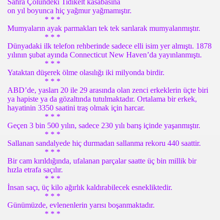
Sahra Çölündeki Tidikelt kasabasına
on yıl boyunca hiç yağmur yağmamıştır.
* * *
Mumyaların ayak parmakları tek tek sarılarak mumyalanmıştır.
* * *
Dünyadaki ilk telefon rehberinde sadece elli isim yer almıştı. 1878
yılının şubat ayında Connecticut New Haven’da yayınlanmıştı.
* * *
Yataktan düşerek ölme olasılığı iki milyonda birdir.
* * *
ABD’de, yasları 20 ile 29 arasında olan zenci erkeklerin üçte biri
ya hapiste ya da gözaltında tutulmaktadır. Ortalama bir erkek,
hayatinin 3350 saatini traş olmak için harcar.
* * *
Geçen 3 bin 500 yılın, sadece 230 yılı barış içinde yaşanmıştır.
* * *
Sallanan sandalyede hiç durmadan sallanma rekoru 440 saattir.
* * *
Bir cam kırıldığında, ufalanan parçalar saatte üç bin millik bir
hızla etrafa saçılır.
* * *
İnsan saçı, üç kilo ağırlık kaldırabilecek esnekliktedir.
* * *
Günümüzde, evlenenlerin yarısı boşanmaktadır.
* * *