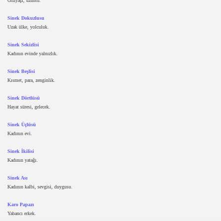
Gözyaşı, üzüntü.
Sinek Dokuzlusu
Uzak ülke, yolculuk.
Sinek Sekizlisi
Kadının evinde yalnızlık.
Sinek Beşlisi
Kısmet, para, zenginlik.
Sinek Dörtlüsü
Hayat süresi, gelecek.
Sinek Üçlüsü
Kadının evi.
Sinek İkilisi
Kadının yatağı.
Sinek Ası
Kadının kalbi, sevgisi, duygusu.
Karo Papazı
Yabancı erkek.