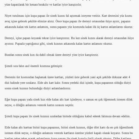
yüze kapatılarak bir kenara bırakılır ve kartlar iyice karıştırılır.
Niyet tutulması için kupa papazı ile sinek kızını fal açtırmak isteyene veririz. Kart destesini yüz kısmı
avuç içine gelecek şekilde elimize alırız. Önce kupa papazı ile desteyi ortasından ikiye ayırır, papazın
arkasında kalan tek kartın anlamını, sonra papazın yüz kısmında kalan ilk üç kartın anlamlarını okuruz.
Desteyi, içine papazı koyarak tekrar iyice karıştırırız. Bu kez sinek kızını alarak desteyi ortasından ikiye
ayırırız. Papazla yaptığımız gibi, sinek kızının arkasında kalan kartın anlamını okuruz.
Bundan sonra sinek kızı da dahil olmak üzere desteyi yine iyice karıştırırız.
Şimdi sıra falın asıl önemli kısmına gelmiştir.
Destenin üst kısmından başlamak üzere kartları, yüzleri üste gelecek yani açık şekilde dokuzar adet 4
dizi halinde yere sıralarız. Elde altı kart kalır. Sonra yerdeki dizi içinde, kupa papazının olduğu diziyi
sonra sinek kızının bulunduğu diziyi anlamlandırırız.
Eğer kupa papazı yada sinek kızı elde kalan altı kart içindeyse, o zaman en çok öğrenmek istenen dilek
neyse, o dileğin anlamını verecek kartın sırasını seçeriz.
Şimdi kupa papazı ile sinek kızının sıralardan birinde olduğunu kabul ederek falımıza devam edelim.
Elde kalan altı karttan birini kupa papazının, birini sinek kızının, diğer dört kartı da en çok öğrenilmek
istenen dilek neyse, o dileğin anlamını verecek kartların üzerine yüzleri kapalı olarak koyarız. Sonra bu
kartları teker teker açarak anlamlarını kupa papazı ile sinek kızıyla ilgili olarak okuruz. Diğer kartların