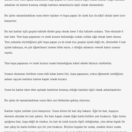
anlamları da üzerine konmuş olduğu kartların anlamlarıyla ilgili olarak okunmalıdır.
Bu işlem tamamlandıktan sonra deste toplanır ve kupa papazı ile sinek kızı da dahil olmak üzere iyice
karıştırılır.
Bu kez kartları üçlü gruplar halinde dörder grup olmak üzere 3 dizi halinde sıralarız. Yine elimizde 6
kart kalır. Yine kupa papazının ve sinek kızının bulunduğu sıraları soldan sağa olmak üzere okuruz.
Yine yukarıda söylediğimiz gibi kupa papazı ya da sinek kızı gruplar içinde değil de, elimizdeki 6 kart
içinde kalmışsa, en çok öğrenilmesi istenen dilek neyse, o dileğin anlamını verecek kartın sırasını
seçeriz.
Yine kupa papazının ve sinek kızının sırada bulunduğunu kabul ederek falımızı sürdürelim.
Sıranın okunması bittikten sonra elde kalan kartın biri, kupa papazının; yoksa öğrenmek istediğimiz
anlamı taşıyan kartların üzerine kapalı olarak koyarız.
R
Sonra bu kartlar teker teker açılarak üzerlerine konmuş olduğu kartlarla ilgili olarak anlamlandırılır.
Bu işlem de tamamlandıktan sonra falın son bölümüne gelmiş oluyoruz.
Kartları toplar yeniden iyice karıştırırız. Sonra üstten bir kart alıp bakarız. Eğer bu kart, kupaysa
destenin altından bir kart çekeriz. Bu kartı kapalı olarak diğer kartla birlikte yere bırakırırz. Eğer üstten
açtığımız kart, kupa değil de sinekse, bu kart da sinek kızıyla ilgili olduğundan, yine alttan kapalı bir
kart çekip bu kartla birlikte ayrı bir yere bırakırız. Böylece kupalar bir sırada, sinekler ikinci sırada