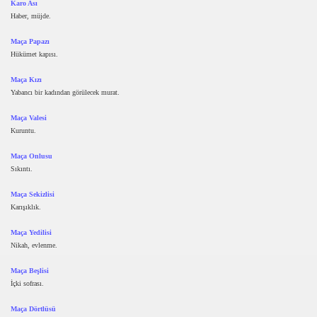
Karo Ası
Haber, müjde.
Maça Papazı
Hükümet kapısı.
Maça Kızı
Yabancı bir kadından görülecek murat.
Maça Valesi
Kuruntu.
Maça Onlusu
Sıkıntı.
Maça Sekizlisi
Karışıklık.
Maça Yedilisi
Nikah, evlenme.
Maça Beşlisi
İçki sofrası.
Maça Dörtlüsü