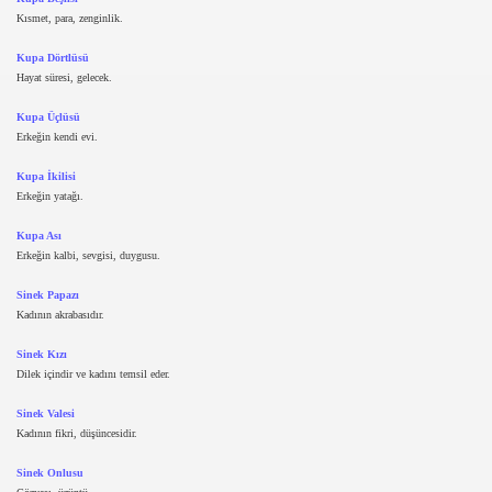
Kısmet, para, zenginlik.
Kupa Dörtlüsü
Hayat süresi, gelecek.
Kupa Üçlüsü
Erkeğin kendi evi.
Kupa İkilisi
Erkeğin yatağı.
Kupa Ası
Erkeğin kalbi, sevgisi, duygusu.
Sinek Papazı
Kadının akrabasıdır.
Sinek Kızı
Dilek içindir ve kadını temsil eder.
Sinek Valesi
Kadının fikri, düşüncesidir.
Sinek Onlusu