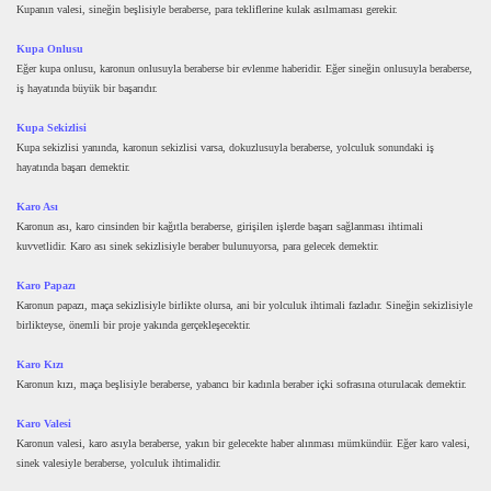
Kupanın valesi, sineğin beşlisiyle beraberse, para tekliflerine kulak asılmaması gerekir.
Kupa Onlusu
Eğer kupa onlusu, karonun onlusuyla beraberse bir evlenme haberidir. Eğer sineğin onlusuyla beraberse,
iş hayatında büyük bir başarıdır.
Kupa Sekizlisi
Kupa sekizlisi yanında, karonun sekizlisi varsa, dokuzlusuyla beraberse, yolculuk sonundaki iş
hayatında başarı demektir.
Karo Ası
Karonun ası, karo cinsinden bir kağıtla beraberse, girişilen işlerde başarı sağlanması ihtimali
kuvvetlidir. Karo ası sinek sekizlisiyle beraber bulunuyorsa, para gelecek demektir.
Karo Papazı
Karonun papazı, maça sekizlisiyle birlikte olursa, ani bir yolculuk ihtimali fazladır. Sineğin sekizlisiyle
birlikteyse, önemli bir proje yakında gerçekleşecektir.
Karo Kızı
Karonun kızı, maça beşlisiyle beraberse, yabancı bir kadınla beraber içki sofrasına oturulacak demektir.
Karo Valesi
Karonun valesi, karo asıyla beraberse, yakın bir gelecekte haber alınması mümkündür. Eğer karo valesi,
sinek valesiyle beraberse, yolculuk ihtimalidir.