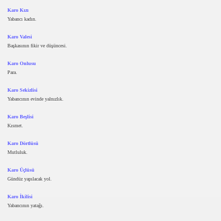
Karo Kızı
Yabancı kadın.
Karo Valesi
Başkasının fikir ve düşüncesi.
Karo Onlusu
Para.
Karo Sekizlisi
Yabancının evinde yalnızlık.
Karo Beşlisi
Kısmet.
Karo Dörtlüsü
Mutluluk.
Karo Üçlüsü
Gündüz yapılacak yol.
Karo İkilisi
Yabancının yatağı.