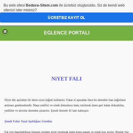
Bu web sitesi
Bedava-Sitem.com
ile ücretsiz oluşturuldu. Siz de kendi web
sitenizi ister misiniz?
ÜCRETSIZ KAYIT OL
EĞLENCE PORTALI
NiYET FALI
Niyet falı açılırken bir deste oyun kağıdı kullanılır. Fakat el açmadan önce bu desteden bazı kağıtların
atılması gerekmektedir. Maça yedilisi ve sinek dokuzlusu hariç tutulmak üzere geri kalan dokuzlular,
yedililer ve altılılar desteden çıkartılır. Şimdi destede 42 kart kalmıştır.
Şimdi Falın Nasıl Açıldığını Görelim
Fal için hazırladığınız listenin içinden niyet tutulmak üzere kupa papazı ve sinek kızı ayrılır. Bunlar yüz