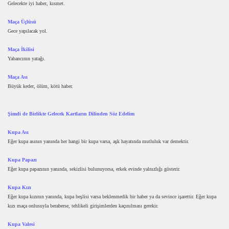
Gelecekte iyi haber, kısmet.
Maça Üçlüsü
Gece yapılacak yol.
Maça İkilisi
Yabancının yatağı.
Maça Ası
Büyük keder, ölüm, kötü haber.
Şimdi de Birlikte Gelecek Kartların Dilinden Söz Edelim
Kupa Ası
Eğer kupa asının yanında her hangi bir kupa varsa, aşk hayatında mutluluk var demektir.
Kupa Papazı
Eğer kupa papazının yanında, sekizlisi bulunuyorsa, erkek evinde yalnızlığı gösterir.
Kupa Kızı
Eğer kupa kızının yanında, kupa beşlisi varsa beklenmedik bir haber ya da sevince işarettir. Eğer kupa
kızı maça onlusuyla beraberse, tehlikeli girişimlerden kaçınılması gerekir.
Kupa Valesi