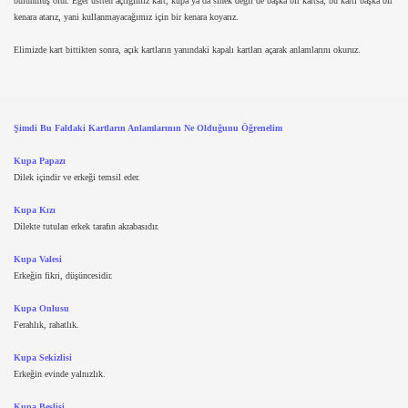
bulunmuş olur. Eğer üstten açtığımız kart, kupa ya da sinek değil de başka bir kartsa, bu kartı başka bir
kenara atarız, yani kullanmayacağımız için bir kenara koyarız.
Elimizde kart bittikten sonra, açık kartların yanındaki kapalı kartları açarak anlamlarını okuruz.
Şimdi Bu Faldaki Kartların Anlamlarının Ne Olduğunu Öğrenelim
Kupa Papazı
Dilek içindir ve erkeği temsil eder.
Kupa Kızı
Dilekte tutulan erkek tarafın akrabasıdır.
Kupa Valesi
Erkeğin fikri, düşüncesidir.
Kupa Onlusu
Ferahlık, rahatlık.
Kupa Sekizlisi
Erkeğin evinde yalnızlık.
Kupa Beşlisi