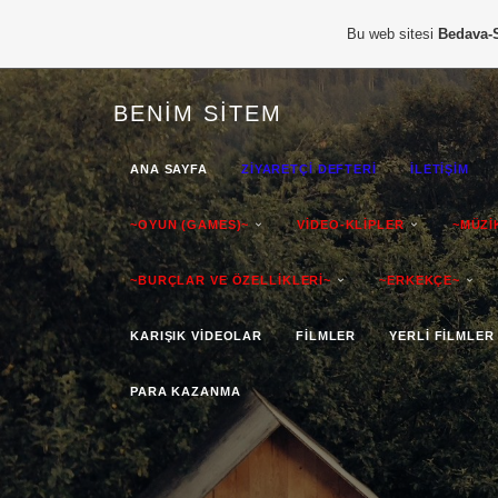
Bu web sitesi
Bedava-
BENIM SITEM
ANA SAYFA
ZİYARETÇİ DEFTERİ
İLETİŞİM
~OYUN (GAMES)~
VİDEO-KLİPLER
~MÜZİ
~BURÇLAR VE ÖZELLİKLERİ~
~ERKEKÇE~
KARIŞIK VİDEOLAR
FİLMLER
YERLİ FİLMLER
PARA KAZANMA