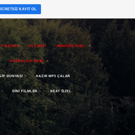
ÜCRETSIZ KAYIT OL
 FM DİNLE
DJ GİRİŞİ
~KENDİME ÖZEL~
~ASTROLOJİ~BURÇ
GİF DÜNYASI
HAZIR MP3 ÇALAR
DİNİ FİLMLER
BEAT ÖZEL