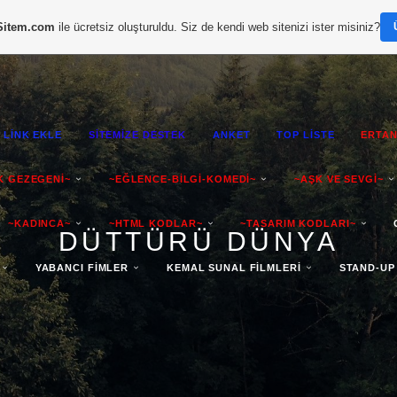
Sitem.com
ile ücretsiz oluşturuldu. Siz de kendi web sitenizi ister misiniz?
LİNK EKLE
SİTEMİZE DESTEK
ANKET
TOP LİSTE
ERTAN
K GEZEGENİ~
~EĞLENCE-BİLGİ-KOMEDİ~
~AŞK VE SEVGİ~
~KADINCA~
~HTML KODLAR~
~TASARIM KODLARI~
DÜTTÜRÜ DÜNYA
YABANCI FİMLER
KEMAL SUNAL FİLMLERİ
STAND-UP