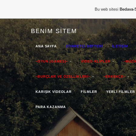
Bu web sitesi
Bedava-
BENIM SITEM
ANA SAYFA
ZİYARETÇİ DEFTERİ
İLETİŞİM
~OYUN (GAMES)~
VİDEO-KLİPLER
~MÜZİ
~BURÇLAR VE ÖZELLİKLERİ~
~ERKEKÇE~
KARIŞIK VİDEOLAR
FİLMLER
YERLİ FİLMLER
PARA KAZANMA