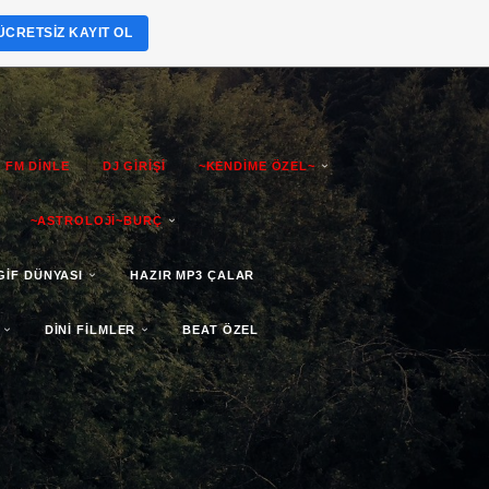
ÜCRETSIZ KAYIT OL
 FM DİNLE
DJ GİRİŞİ
~KENDİME ÖZEL~
~ASTROLOJİ~BURÇ
GİF DÜNYASI
HAZIR MP3 ÇALAR
DİNİ FİLMLER
BEAT ÖZEL