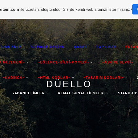
Sitem.com
ile ücretsiz oluşturuldu. Siz de kendi web sitenizi ister misiniz?
LİNK EKLE
SİTEMİZE DESTEK
ANKET
TOP LİSTE
ERTAN
K GEZEGENİ~
~EĞLENCE-BİLGİ-KOMEDİ~
~AŞK VE SEVGİ~
~KADINCA~
~HTML KODLAR~
~TASARIM KODLARI~
DÜELLO
YABANCI FİMLER
KEMAL SUNAL FİLMLERİ
STAND-UP