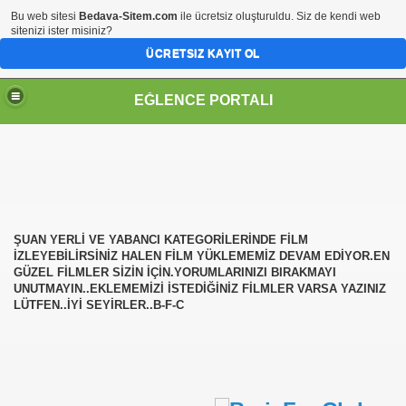
Bu web sitesi
Bedava-Sitem.com
ile ücretsiz oluşturuldu. Siz de kendi web
sitenizi ister misiniz?
ÜCRETSIZ KAYIT OL
EĞLENCE PORTALI
ŞUAN YERLİ VE YABANCI KATEGORİLERİNDE FİLM
İZLEYEBİLİRSİNİZ HALEN FİLM YÜKLEMEMİZ DEVAM EDİYOR.EN
GÜZEL FİLMLER SİZİN İÇİN.YORUMLARINIZI BIRAKMAYI
UNUTMAYIN..EKLEMEMİZİ İSTEDİĞİNİZ FİLMLER VARSA YAZINIZ
LÜTFEN..İYİ SEYİRLER..B-F-C