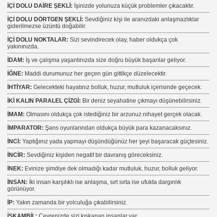
İÇİ DOLU DAİRE ŞEKLİ:
İşinizde yolunuza küçük problemler çıkacaktır.
İÇİ DOLU DÖRTGEN ŞEKLİ:
Sevdiğiniz kişi ile aranızdaki anlaşmazlıklar
giderilmezse üzüntü doğabilir.
İÇİ DOLU NOKTALAR:
Sizi sevindirecek olay, haber oldukça çok
yakınınızda.
İDAM:
İş ve çalışma yaşantınızda size doğru büyük başarılar geliyor.
İĞNE:
Maddi durumunuz her geçen gün gittikçe düzelecektir.
İHTİYAR:
Gelecekteki hayatınız bolluk, huzur, mutluluk içerisinde geçecek.
İKİ KALIN PARALEL ÇİZGİ:
Bir deniz seyahatine çıkmayı düşünebilirsiniz.
İMAM:
Olmasını oldukça çok istediğiniz bir arzunuz nihayet gerçek olacak.
İMPARATOR:
Şans oyunlarından oldukça büyük para kazanacaksınız.
İNCİ:
Yaptığınız yada yapmayı düşündüğünüz her şeyi başaracak güçtesiniz.
İNCİR:
Sevdiğiniz kişiden negatif bir davranış göreceksiniz.
İNEK:
Evinize şimdiye dek olmadığı kadar mutluluk, huzur, bolluk geliyor.
İNSAN:
İki insan karşılıklı ise anlaşma, sırt sırta ise ufukta dargınlık
görünüyor.
İP:
Yakın zamanda bir yolculuğa çıkabilirsiniz.
İSKAMBİL:
Çevrenizde sizi kıskanan insanlar var.