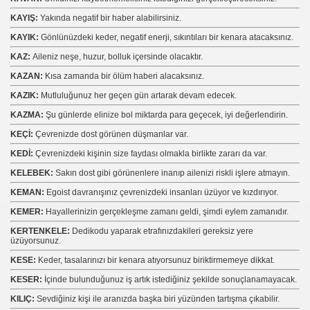
KAYIŞ:
Yakında negatif bir haber alabilirsiniz.
KAYIK:
Gönlünüzdeki keder, negatif enerji, sıkıntıları bir kenara atacaksınız.
KAZ:
Aileniz neşe, huzur, bolluk içersinde olacaktır.
KAZAN:
Kısa zamanda bir ölüm haberi alacaksınız.
KAZIK:
Mutluluğunuz her geçen gün artarak devam edecek.
KAZMA:
Şu günlerde elinize bol miktarda para geçecek, iyi değerlendirin.
KEÇİ:
Çevrenizde dost görünen düşmanlar var.
KEDİ:
Çevrenizdeki kişinin size faydası olmakla birlikte zararı da var.
KELEBEK:
Sakın dost gibi görünenlere inanıp ailenizi riskli işlere atmayın.
KEMAN:
Egoist davranışınız çevrenizdeki insanları üzüyor ve kızdırıyor.
KEMER:
Hayallerinizin gerçekleşme zamanı geldi, şimdi eylem zamanıdır.
KERTENKELE:
Dedikodu yaparak etrafınızdakileri gereksiz yere
üzüyorsunuz.
KESE:
Keder, tasalarınızı bir kenara atıyorsunuz biriktirmemeye dikkat.
KESER:
İçinde bulunduğunuz iş artık istediğiniz şekilde sonuçlanamayacak.
KILIÇ:
Sevdiğiniz kişi ile aranızda başka biri yüzünden tartışma çıkabilir.