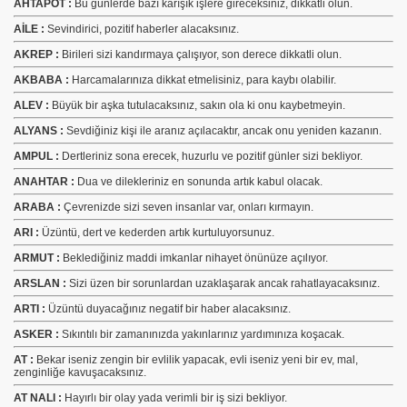
AHTAPOT :
Bu günlerde bazı karışık işlere gireceksiniz, dikkatli olun.
AİLE :
Sevindirici, pozitif haberler alacaksınız.
AKREP :
Birileri sizi kandırmaya çalışıyor, son derece dikkatli olun.
AKBABA :
Harcamalarınıza dikkat etmelisiniz, para kaybı olabilir.
ALEV :
Büyük bir aşka tutulacaksınız, sakın ola ki onu kaybetmeyin.
ALYANS :
Sevdiğiniz kişi ile aranız açılacaktır, ancak onu yeniden kazanın.
AMPUL :
Dertleriniz sona erecek, huzurlu ve pozitif günler sizi bekliyor.
ANAHTAR :
Dua ve dilekleriniz en sonunda artık kabul olacak.
ARABA :
Çevrenizde sizi seven insanlar var, onları kırmayın.
ARI :
Üzüntü, dert ve kederden artık kurtuluyorsunuz.
ARMUT :
Beklediğiniz maddi imkanlar nihayet önünüze açılıyor.
ARSLAN :
Sizi üzen bir sorunlardan uzaklaşarak ancak rahatlayacaksınız.
ARTI :
Üzüntü duyacağınız negatif bir haber alacaksınız.
ASKER :
Sıkıntılı bir zamanınızda yakınlarınız yardımınıza koşacak.
AT :
Bekar iseniz zengin bir evlilik yapacak, evli iseniz yeni bir ev, mal,
zenginliğe kavuşacaksınız.
AT NALI :
Hayırlı bir olay yada verimli bir iş sizi bekliyor.