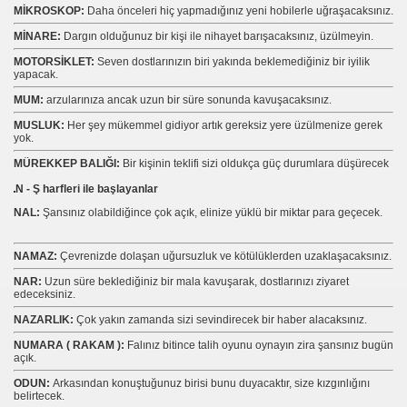
MİKROSKOP:
Daha önceleri hiç yapmadığınız yeni hobilerle uğraşacaksınız.
MİNARE:
Dargın olduğunuz bir kişi ile nihayet barışacaksınız, üzülmeyin.
MOTORSİKLET:
Seven dostlarınızın biri yakında beklemediğiniz bir iyilik
yapacak.
MUM:
arzularınıza ancak uzun bir süre sonunda kavuşacaksınız.
MUSLUK:
Her şey mükemmel gidiyor artık gereksiz yere üzülmenize gerek
yok.
MÜREKKEP BALIĞI:
Bir kişinin teklifi sizi oldukça güç durumlara düşürecek
N - Ş harfleri ile başlayanlar
NAL:
Şansınız olabildiğince çok açık, elinize yüklü bir miktar para geçecek.
NAMAZ:
Çevrenizde dolaşan uğursuzluk ve kötülüklerden uzaklaşacaksınız.
NAR:
Uzun süre beklediğiniz bir mala kavuşarak, dostlarınızı ziyaret
edeceksiniz.
NAZARLIK:
Çok yakın zamanda sizi sevindirecek bir haber alacaksınız.
NUMARA ( RAKAM ):
Falınız bitince talih oyunu oynayın zira şansınız bugün
açık.
ODUN:
Arkasından konuştuğunuz birisi bunu duyacaktır, size kızgınlığını
belirtecek.