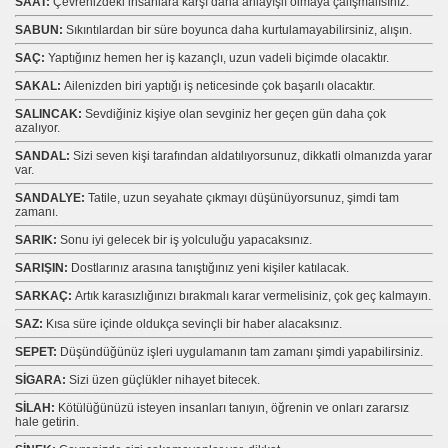
SAAT:
Çevrenizdeki insanlara karşı daha anlayışlı olmaya çalışmalısınız.
SABUN:
Sıkıntılardan bir süre boyunca daha kurtulamayabilirsiniz, alışın.
SAÇ:
Yaptığınız hemen her iş kazançlı, uzun vadeli biçimde olacaktır.
SAKAL:
Ailenizden biri yaptığı iş neticesinde çok başarılı olacaktır.
SALINCAK:
Sevdiğiniz kişiye olan sevginiz her geçen gün daha çok
azalıyor.
SANDAL:
Sizi seven kişi tarafından aldatılıyorsunuz, dikkatli olmanızda yarar
var.
SANDALYE:
Tatile, uzun seyahate çıkmayı düşünüyorsunuz, şimdi tam
zamanı.
SARIK:
Sonu iyi gelecek bir iş yolculuğu yapacaksınız.
SARIŞIN:
Dostlarınız arasına tanıştığınız yeni kişiler katılacak.
SARKAÇ:
Artık karasızlığınızı bırakmalı karar vermelisiniz, çok geç kalmayın.
SAZ:
Kısa süre içinde oldukça sevinçli bir haber alacaksınız.
SEPET:
Düşündüğünüz işleri uygulamanın tam zamanı şimdi yapabilirsiniz.
SİGARA:
Sizi üzen güçlükler nihayet bitecek.
SİLAH:
Kötülüğünüzü isteyen insanları tanıyın, öğrenin ve onları zararsız
hale getirin.