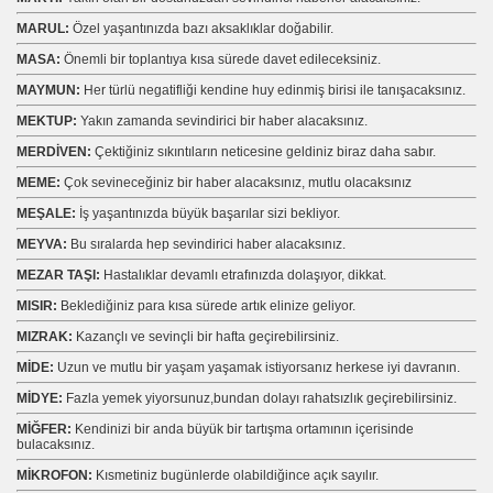
MARUL:
Özel yaşantınızda bazı aksaklıklar doğabilir.
MASA:
Önemli bir toplantıya kısa sürede davet edileceksiniz.
MAYMUN:
Her türlü negatifliği kendine huy edinmiş birisi ile tanışacaksınız.
MEKTUP:
Yakın zamanda sevindirici bir haber alacaksınız.
MERDİVEN:
Çektiğiniz sıkıntıların neticesine geldiniz biraz daha sabır.
MEME:
Çok sevineceğiniz bir haber alacaksınız, mutlu olacaksınız
MEŞALE:
İş yaşantınızda büyük başarılar sizi bekliyor.
MEYVA:
Bu sıralarda hep sevindirici haber alacaksınız.
MEZAR TAŞI:
Hastalıklar devamlı etrafınızda dolaşıyor, dikkat.
MISIR:
Beklediğiniz para kısa sürede artık elinize geliyor.
MIZRAK:
Kazançlı ve sevinçli bir hafta geçirebilirsiniz.
MİDE:
Uzun ve mutlu bir yaşam yaşamak istiyorsanız herkese iyi davranın.
MİDYE:
Fazla yemek yiyorsunuz,bundan dolayı rahatsızlık geçirebilirsiniz.
MİĞFER:
Kendinizi bir anda büyük bir tartışma ortamının içerisinde
bulacaksınız.
MİKROFON:
Kısmetiniz bugünlerde olabildiğince açık sayılır.