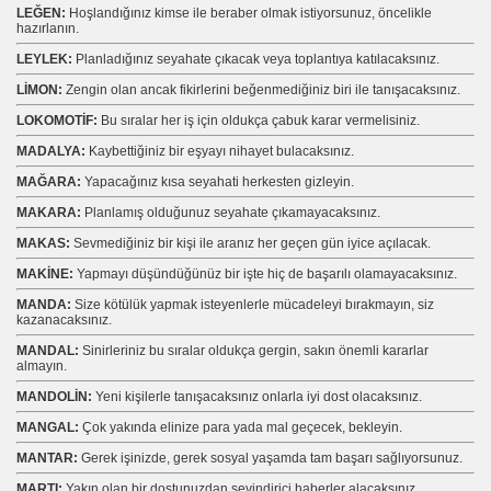
LEĞEN:
Hoşlandığınız kimse ile beraber olmak istiyorsunuz, öncelikle
hazırlanın.
LEYLEK:
Planladığınız seyahate çıkacak veya toplantıya katılacaksınız.
LİMON:
Zengin olan ancak fikirlerini beğenmediğiniz biri ile tanışacaksınız.
LOKOMOTİF:
Bu sıralar her iş için oldukça çabuk karar vermelisiniz.
MADALYA:
Kaybettiğiniz bir eşyayı nihayet bulacaksınız.
MAĞARA:
Yapacağınız kısa seyahati herkesten gizleyin.
MAKARA:
Planlamış olduğunuz seyahate çıkamayacaksınız.
MAKAS:
Sevmediğiniz bir kişi ile aranız her geçen gün iyice açılacak.
MAKİNE:
Yapmayı düşündüğünüz bir işte hiç de başarılı olamayacaksınız.
MANDA:
Size kötülük yapmak isteyenlerle mücadeleyi bırakmayın, siz
kazanacaksınız.
MANDAL:
Sinirleriniz bu sıralar oldukça gergin, sakın önemli kararlar
almayın.
MANDOLİN:
Yeni kişilerle tanışacaksınız onlarla iyi dost olacaksınız.
MANGAL:
Çok yakında elinize para yada mal geçecek, bekleyin.
MANTAR:
Gerek işinizde, gerek sosyal yaşamda tam başarı sağlıyorsunuz.
MARTI:
Yakın olan bir dostunuzdan sevindirici haberler alacaksınız.