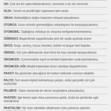
OK:
Çok ani bir aşka tutulacaksınız, sonunda o da sizi sevecek.
OLTA:
Yararlı ve pozitif işler yapmanın tam sırası.
ORAK:
Beklediğiniz doğru haberleri nihayet alacaksınız.
OTOBÜS:
Uzun süredir görmediğiniz arkadaşınız ile karşılaşacaksınız.
OTOMOBİL:
Sağlığınız oldukça iyi, boşuna endişelenmemelisiniz.
ÖĞRENCİ:
Bugünlerde yaşantınızda yeni bir sayfa açılmak üzere.
ÖKÜZ:
Neşe, sevinç, huzur, bereket, bolluk ve başarı tam kapıda.
ÖRDEK:
Sizi çok etkileyecek olan birisi ile kısa sürede tanışacaksınız.
ÖRÜMCEK:
Çevrenizdeki zayıf ve tembel kişilerden uzak durmalısınız.
ÖRÜMCEK AĞI:
Maddi bakımdan biraz sıkıntıya düşebilirsiniz.
PAKET:
Bu günlerde alacağınız bir haber neticede canınızı sıkabilir.
PALTO:
Sizi seven kişileri kırmamaya çalışın, onlar gerçekte sizi çok
seviyorlar
PALMİYE:
Yakın zamanda bir deniz seyahatine çıkacaksınız.
PANTER:
İşte tekrar aşık olma zamanınız geldi, sizde bu günlerde aşık
olacaksınız.
PANTOLON:
Var olan sıkıntıları atlatmanın yolu yalnızca sabırdır,