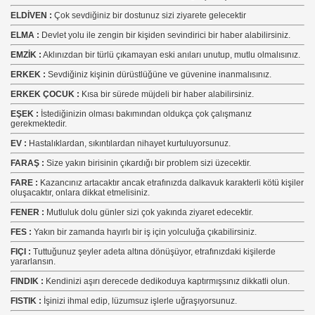
ELDİVEN :
Çok sevdiğiniz bir dostunuz sizi ziyarete gelecektir
ELMA :
Devlet yolu ile zengin bir kişiden sevindirici bir haber alabilirsiniz.
EMZİK :
Aklınızdan bir türlü çıkamayan eski anıları unutup, mutlu olmalısınız.
ERKEK :
Sevdiğiniz kişinin dürüstlüğüne ve güvenine inanmalısınız.
ERKEK ÇOCUK :
Kısa bir sürede müjdeli bir haber alabilirsiniz.
EŞEK :
İstediğinizin olması bakımından oldukça çok çalışmanız
gerekmektedir.
EV :
Hastalıklardan, sıkıntılardan nihayet kurtuluyorsunuz.
FARAŞ :
Size yakın birisinin çıkardığı bir problem sizi üzecektir.
FARE :
Kazancınız artacaktır ancak etrafınızda dalkavuk karakterli kötü kişiler
oluşacaktır, onlara dikkat etmelisiniz.
FENER :
Mutluluk dolu günler sizi çok yakında ziyaret edecektir.
FES :
Yakın bir zamanda hayırlı bir iş için yolculuğa çıkabilirsiniz.
FIÇI :
Tuttuğunuz şeyler adeta altına dönüşüyor, etrafınızdaki kişilerde
yararlansın.
FINDIK :
Kendinizi aşırı derecede dedikoduya kaptırmışsınız dikkatli olun.
FISTIK :
İşinizi ihmal edip, lüzumsuz işlerle uğraşıyorsunuz.