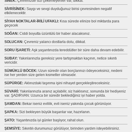
SİNEK:
Çevrenizde sizi çekemeyenler var, dikkat.
SİVRİSİNEK:
Saygı ve sevgi duyduğunuz birisi çevresinden negatif
etkilenecektir.
SİYAH NOKTALAR-İRİLİ UFAKLI:
Kısa sürede elinize bol miktarda para
geçecek
SOĞAN:
Ciddi boyutta üzüntülü bir haber alacaksınız.
SOLUCAN:
Çevreniz yalancı dostlarla dolu, dikkat.
SORU İŞARETİ:
Aşk yaşantınızda tereddütler bir süre daha devam edebilir.
SUBAY:
Yakınlarınızla gereksiz yere tartışmaktan kaçının, netice sıkıntı
vericidir.
SÜMÜKLÜ BÖCEK:
Uzun süredir olan borçlarınızı ödeyeceksiniz, nedeni
ise her yerden size gelen kısmetler olmasıdır.
SÜPÜRGE:
Aklınızdaki taşınma işini nihayet gerçekleştireceksiniz.
SÜVARİ:
Yakınlarınızla aranız açılabilir, siz haklısınız, sonunda bir hediyeniz
var. ŞADIRVAN: Uzunca bir süredir beklediğiniz iyi haber yolda.
ŞAMDAN:
Bekar iseniz evlilik, evli iseniz yakında çocuk görünüyor.
ŞAPKA:
Sizi bekleyen büyük başarılar var, hazırlanın.
ŞATO:
Yaşantınızda iyi günler başlıyor, rahat olun.
ŞEMSİYE:
Sıkıntılı durumunuz görülüyor, birinden yardım isteyebilirsiniz.