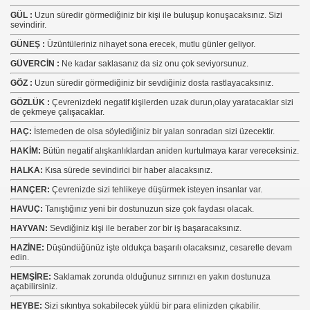
GÜL :
Uzun süredir görmediğiniz bir kişi ile buluşup konuşacaksınız. Sizi
sevindirir.
GÜNEŞ :
Üzüntüleriniz nihayet sona erecek, mutlu günler geliyor.
GÜVERCİN :
Ne kadar saklasanız da siz onu çok seviyorsunuz.
GÖZ :
Uzun süredir görmediğiniz bir sevdiğiniz dosta rastlayacaksınız.
GÖZLÜK :
Çevrenizdeki negatif kişilerden uzak durun,olay yaratacaklar sizi
de çekmeye çalışacaklar.
HAÇ:
İstemeden de olsa söylediğiniz bir yalan sonradan sizi üzecektir.
HAKİM:
Bütün negatif alışkanlıklardan aniden kurtulmaya karar vereceksiniz.
HALKA:
Kısa sürede sevindirici bir haber alacaksınız.
HANÇER:
Çevrenizde sizi tehlikeye düşürmek isteyen insanlar var.
HAVUÇ:
Tanıştığınız yeni bir dostunuzun size çok faydası olacak.
HAYVAN:
Sevdiğiniz kişi ile beraber zor bir iş başaracaksınız.
HAZİNE:
Düşündüğünüz işte oldukça başarılı olacaksınız, cesaretle devam
edin.
HEMŞİRE:
Saklamak zorunda olduğunuz sırrınızı en yakın dostunuza
açabilirsiniz.
HEYBE:
Sizi sıkıntıya sokabilecek yüklü bir para elinizden çıkabilir.