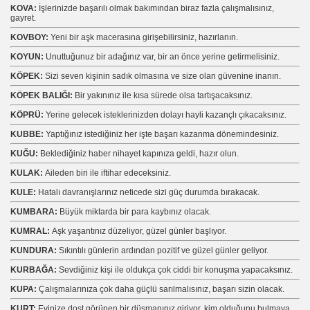
KOVA:
İşlerinizde başarılı olmak bakımından biraz fazla çalışmalısınız,
gayret.
KOVBOY:
Yeni bir aşk macerasına girişebilirsiniz, hazırlanın.
KOYUN:
Unuttuğunuz bir adağınız var, bir an önce yerine getirmelisiniz.
KÖPEK:
Sizi seven kişinin sadık olmasına ve size olan güvenine inanın.
KÖPEK BALIĞI:
Bir yakınınız ile kısa sürede olsa tartışacaksınız.
KÖPRÜ:
Yerine gelecek isteklerinizden dolayı hayli kazançlı çıkacaksınız.
KUBBE:
Yaptığınız istediğiniz her işte başarı kazanma dönemindesiniz.
KUĞU:
Beklediğiniz haber nihayet kapınıza geldi, hazır olun.
KULAK:
Aileden biri ile iftihar edeceksiniz.
KULE:
Hatalı davranışlarınız neticede sizi güç durumda bırakacak.
KUMBARA:
Büyük miktarda bir para kaybınız olacak.
KUMRAL:
Aşk yaşantınız düzeliyor, güzel günler başlıyor.
KUNDURA:
Sıkıntılı günlerin ardından pozitif ve güzel günler geliyor.
KURBAĞA:
Sevdiğiniz kişi ile oldukça çok ciddi bir konuşma yapacaksınız.
KUPA:
Çalışmalarınıza çok daha güçlü sarılmalısınız, başarı sizin olacak.
KURT:
Evinize dost görünen bir düşmanınız giriyor, kim olduğunu bulmaya