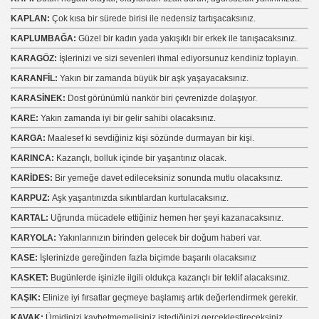
KAPLAN:
Çok kısa bir sürede birisi ile nedensiz tartışacaksınız.
KAPLUMBAĞA:
Güzel bir kadın yada yakışıklı bir erkek ile tanışacaksınız.
KARAGÖZ:
İşlerinizi ve sizi sevenleri ihmal ediyorsunuz kendiniz toplayın.
KARANFİL:
Yakın bir zamanda büyük bir aşk yaşayacaksınız.
KARASİNEK:
Dost görünümlü nankör biri çevrenizde dolaşıyor.
KARE:
Yakın zamanda iyi bir gelir sahibi olacaksınız.
KARGA:
Maalesef ki sevdiğiniz kişi sözünde durmayan bir kişi.
KARINCA:
Kazançlı, bolluk içinde bir yaşantınız olacak.
KARİDES:
Bir yemeğe davet edileceksiniz sonunda mutlu olacaksınız.
KARPUZ:
Aşk yaşantınızda sıkıntılardan kurtulacaksınız.
KARTAL:
Uğrunda mücadele ettiğiniz hemen her şeyi kazanacaksınız.
KARYOLA:
Yakınlarınızın birinden gelecek bir doğum haberi var.
KASE:
İşlerinizde gereğinden fazla biçimde başarılı olacaksınız
KASKET:
Bugünlerde işinizle ilgili oldukça kazançlı bir teklif alacaksınız.
KAŞIK:
Elinize iyi fırsatlar geçmeye başlamış artık değerlendirmek gerekir.
KAVAK:
Ümidinizi kaybetmemelisiniz istediğinizi gerçekleştireceksiniz.