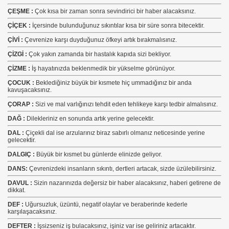
ÇEŞME :
Çok kısa bir zaman sonra sevindirici bir haber alacaksınız.
ÇİÇEK :
İçersinde bulunduğunuz sıkıntılar kısa bir süre sonra bitecektir.
ÇİVİ :
Çevrenize karşı duyduğunuz öfkeyi artık bırakmalısınız.
ÇİZGİ :
Çok yakın zamanda bir hastalık kapıda sizi bekliyor.
ÇİZME :
İş hayatınızda beklenmedik bir yükselme görünüyor.
ÇOCUK :
Beklediğiniz büyük bir kısmete hiç ummadığınız bir anda
kavuşacaksınız.
ÇORAP :
Sizi ve mal varlığınızı tehdit eden tehlikeye karşı tedbir almalısınız.
DAĞ :
Dilekleriniz en sonunda artık yerine gelecektir.
DAL :
Çiçekli dal ise arzularınız biraz sabırlı olmanız neticesinde yerine
gelecektir.
DALGIÇ :
Büyük bir kısmet bu günlerde elinizde geliyor.
DANS:
Çevrenizdeki insanların sıkıntı, dertleri artacak, sizde üzülebilirsiniz.
DAVUL :
Sizin nazarınızda değersiz bir haber alacaksınız, haberi getirene de
dikkat.
DEF :
Uğursuzluk, üzüntü, negatif olaylar ve beraberinde kederle
karşılaşacaksınız.
DEFTER :
İşsizseniz iş bulacaksınız, işiniz var ise geliriniz artacaktır.