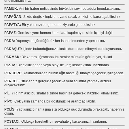
unutmamalısınız.
PAMUK:
Ani bir haber neticesinde büyük bir sevince adeta boğulacaksınız.
PAPAĞAN:
Sizde değişik tepkiler uyandıracak bir kişi ile karşılaşabilirsiniz.
PAPATYA:
Bir yakınınızı bu günlerde ziyarete gideceksiniz.
PAPAZ:
Gereksiz yere hemen korkulara kapılmayın, sizin için iyi değil.
PARA:
Yapmayı düşündüğünüz her işi ertelemeden yapmalısınız.
PARAŞÜT:
İçinde bulunduğunuz sıkıntılı durumdan nihayet kurtuluyorsunuz.
PARMAK:
Bir zarara uğramanız bu sıralar mümkün görünüyor, dikkat.
PASTA:
Bir evlilik haberi veya olayı ile karşılaşacaksınız, hazırlanın.
PENCERE:
Yakınlarınızdan birinin ağır hastalığı nihayet geçecek, iyileşecek.
PERGEL:
İstekleriniz gerçekleşecek ve yeni atılımlar yapmak arzusu
duyacaksınız.
PİL:
Yıldırım aşkı bu sıralar sizinde başınıza gelecek, hazırlıklı olmalısınız.
PİPO:
Çok yakın zamanda bir dostunuz ile aranız açılabilir.
POLİS:
Yaptığınız bir anlaşma sizi oldukça güç durumda bırakacak, haberiniz
olsun.
POSTACI:
Oldukça hareketli bir seyahate çıkacaksınız, hazırlanın.