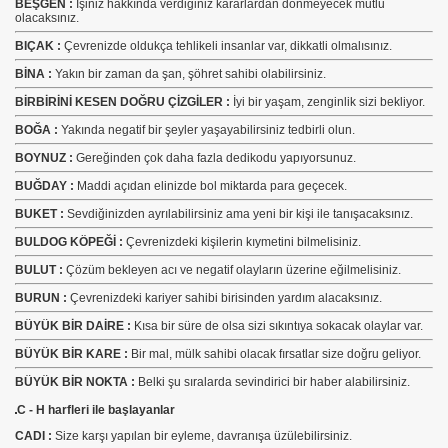
BEŞGEN :
İşiniz hakkında verdiğiniz kararlardan dönmeyecek mutlu
olacaksınız.
BIÇAK :
Çevrenizde oldukça tehlikeli insanlar var, dikkatli olmalısınız.
BİNA :
Yakın bir zaman da şan, şöhret sahibi olabilirsiniz.
BİRBİRİNİ KESEN DOĞRU ÇİZGİLER :
İyi bir yaşam, zenginlik sizi bekliyor.
BOĞA :
Yakında negatif bir şeyler yaşayabilirsiniz tedbirli olun.
BOYNUZ :
Gereğinden çok daha fazla dedikodu yapıyorsunuz.
BUĞDAY :
Maddi açıdan elinizde bol miktarda para geçecek.
BUKET :
Sevdiğinizden ayrılabilirsiniz ama yeni bir kişi ile tanışacaksınız.
BULDOG KÖPEĞİ :
Çevrenizdeki kişilerin kıymetini bilmelisiniz.
BULUT :
Çözüm bekleyen acı ve negatif olayların üzerine eğilmelisiniz.
BURUN :
Çevrenizdeki kariyer sahibi birisinden yardım alacaksınız.
BÜYÜK BİR DAİRE :
Kısa bir süre de olsa sizi sıkıntıya sokacak olaylar var.
BÜYÜK BİR KARE :
Bir mal, mülk sahibi olacak fırsatlar size doğru geliyor.
BÜYÜK BİR NOKTA :
Belki şu sıralarda sevindirici bir haber alabilirsiniz.
C - H harfleri ile başlayanlar
CADI :
Size karşı yapılan bir eyleme, davranışa üzülebilirsiniz.