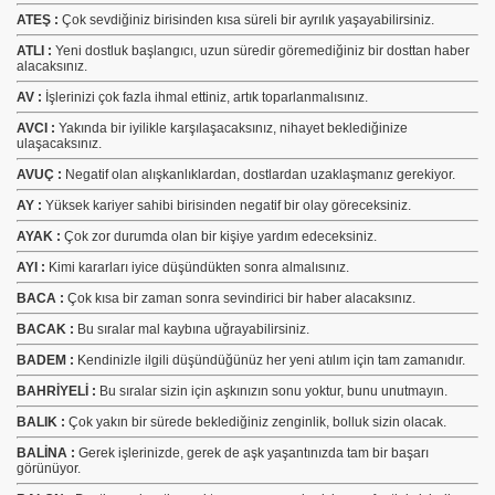
ATEŞ :
Çok sevdiğiniz birisinden kısa süreli bir ayrılık yaşayabilirsiniz.
ATLI :
Yeni dostluk başlangıcı, uzun süredir göremediğiniz bir dosttan haber
alacaksınız.
AV :
İşlerinizi çok fazla ihmal ettiniz, artık toparlanmalısınız.
AVCI :
Yakında bir iyilikle karşılaşacaksınız, nihayet beklediğinize
ulaşacaksınız.
AVUÇ :
Negatif olan alışkanlıklardan, dostlardan uzaklaşmanız gerekiyor.
AY :
Yüksek kariyer sahibi birisinden negatif bir olay göreceksiniz.
AYAK :
Çok zor durumda olan bir kişiye yardım edeceksiniz.
AYI :
Kimi kararları iyice düşündükten sonra almalısınız.
BACA :
Çok kısa bir zaman sonra sevindirici bir haber alacaksınız.
R
BACAK :
Bu sıralar mal kaybına uğrayabilirsiniz.
BADEM :
Kendinizle ilgili düşündüğünüz her yeni atılım için tam zamanıdır.
BAHRİYELİ :
Bu sıralar sizin için aşkınızın sonu yoktur, bunu unutmayın.
BALIK :
Çok yakın bir sürede beklediğiniz zenginlik, bolluk sizin olacak.
BALİNA :
Gerek işlerinizde, gerek de aşk yaşantınızda tam bir başarı
görünüyor.