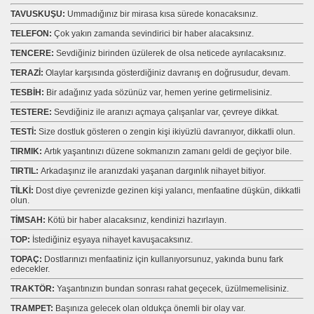
TAVUSKUŞU:
Ummadığınız bir mirasa kısa sürede konacaksınız.
TELEFON:
Çok yakın zamanda sevindirici bir haber alacaksınız.
TENCERE:
Sevdiğiniz birinden üzülerek de olsa neticede ayrılacaksınız.
TERAZİ:
Olaylar karşısında gösterdiğiniz davranış en doğrusudur, devam.
TESBİH:
Bir adağınız yada sözünüz var, hemen yerine getirmelisiniz.
TESTERE:
Sevdiğiniz ile aranızı açmaya çalışanlar var, çevreye dikkat.
TESTİ:
Size dostluk gösteren o zengin kişi ikiyüzlü davranıyor, dikkatli olun.
TIRMIK:
Artık yaşantınızı düzene sokmanızın zamanı geldi de geçiyor bile.
TIRTIL:
Arkadaşınız ile aranızdaki yaşanan dargınlık nihayet bitiyor.
TİLKİ:
Dost diye çevrenizde gezinen kişi yalancı, menfaatine düşkün, dikkatli
olun.
TİMSAH:
Kötü bir haber alacaksınız, kendinizi hazırlayın.
TOP:
İstediğiniz eşyaya nihayet kavuşacaksınız.
TOPAÇ:
Dostlarınızı menfaatiniz için kullanıyorsunuz, yakında bunu fark
edecekler.
TRAKTÖR:
Yaşantınızın bundan sonrası rahat geçecek, üzülmemelisiniz.
TRAMPET:
Başınıza gelecek olan oldukça önemli bir olay var.