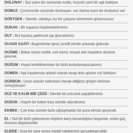
DOLUNAY :
Sizi yakın bir zamanda mutlu, huzurlu yeni bir aşk bekliyor.
DOMUZ :
Çevrenizde sözünde durmayan, sizi daima üzen bir dostunuz var.
DÖRTGEN :
Sıkıntılı, oldukça zor bir çalışma dönemine giriyorsunuz.
DUDAK :
Bir eşyanızı kaybedebilirsiniz.
DUT :
Bol kazanç getirecek işe gireceksiniz.
DUVAR SAATİ :
Bugünlerde işiniz pozitif yönde yolunda gidecek.
DÜĞME :
Bekar iseniz evlilik, evli iseniz sosyal aile hayatınız düzene
girecek.
DÜĞÜM :
Hayal kırıklıklarından bir türlü kurtulamayacaksınız.
DÜMEN :
Aşk hayatınızla alakalı olarak sevgi dolu günler sizi bekliyor.
DÜRBÜN :
Uzun süredir neticesini merak ettiğiniz girişim lehinize
sonuçlanıyor.
DÜZ VE KALIN BİR ÇİZGİ :
Sıkıntılı bir yolculuk yapabilirsiniz.
DÜDÜK :
Hayırlı bir haber kısa sürede alacaksınız.
EKMEK :
Çok kısa sürede fazla uğraşmadan bir para elinize geçecek.
EL :
Sizi bir türlü çekemeyen kişilere karşı kazandığınız başarılar, onları güç
duruma düşürecektir.
ELBİSE :
Kısa bir süre sonra maddi istekleriniz gerçekleşecektir.