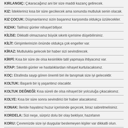
KIRLANGIÇ:
Çıkaracağınız ani bir size maddi kazanç getirecek.
KIZ:
İstekleriniz kısa bir süre gecikecek ama sonunda mutluluk senin olacak.
KIZ ÇOCUK:
Düşmanlarınız sizin başarınız karşısında oldukça üzülecekler.
KIZAK:
Talihsiz günler nihayet bitiyor.
KİLİSE:
Dikkatli olmazsanız büyük sıkıntı içerisine düşebilirsiniz.
KİLİT:
Girişimlerinizin önünde oldukça çok engeller var.
KİRAZ:
Mutlulukla gelecek bir haber sizi sevindirecek.
KİRPİ:
Kısa bir süre de olsa kesinlikle tatil yapmaya ihtiyacınız var.
KİTAP:
Sıkıntılı günler ve hastalıklardan nihayet kurtulacaksınız.
KOÇ:
Etrafında saygı gören önemli biri ile tanışmak size iyi gelecektir.
KOLTUK:
Başarılı bir iş yaşantınız olacaktır.
KOLTUK DEĞNEĞİ:
Kısa süreli de olsa nihayet bir yolculuğa çıkacaksınız.
KOLYE:
Kısa bir süre sonra sevindirici bir haber alacaksınız.
KONAK:
İleride hayatınız huzur içerisinde geçecek, biraz sabretmelisiniz.
KORDELA:
Sizi neşe, sürpriz dolu bir olay bekliyor, hazırlanın
KORU:
Çevrenizde size iyi duygular beslemeyen kişiler var dikkatli olun.