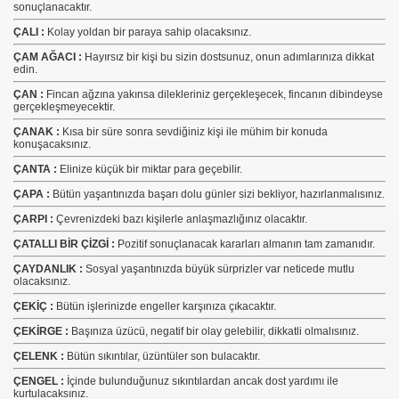
sonuçlanacaktır.
ÇALI :
Kolay yoldan bir paraya sahip olacaksınız.
ÇAM AĞACI :
Hayırsız bir kişi bu sizin dostsunuz, onun adımlarınıza dikkat
edin.
ÇAN :
Fincan ağzına yakınsa dilekleriniz gerçekleşecek, fincanın dibindeyse
gerçekleşmeyecektir.
ÇANAK :
Kısa bir süre sonra sevdiğiniz kişi ile mühim bir konuda
konuşacaksınız.
ÇANTA :
Elinize küçük bir miktar para geçebilir.
ÇAPA :
Bütün yaşantınızda başarı dolu günler sizi bekliyor, hazırlanmalısınız.
ÇARPI :
Çevrenizdeki bazı kişilerle anlaşmazlığınız olacaktır.
ÇATALLI BİR ÇİZGİ :
Pozitif sonuçlanacak kararları almanın tam zamanıdır.
ÇAYDANLIK :
Sosyal yaşantınızda büyük sürprizler var neticede mutlu
olacaksınız.
ÇEKİÇ :
Bütün işlerinizde engeller karşınıza çıkacaktır.
ÇEKİRGE :
Başınıza üzücü, negatif bir olay gelebilir, dikkatli olmalısınız.
ÇELENK :
Bütün sıkıntılar, üzüntüler son bulacaktır.
ÇENGEL :
İçinde bulunduğunuz sıkıntılardan ancak dost yardımı ile
kurtulacaksınız.