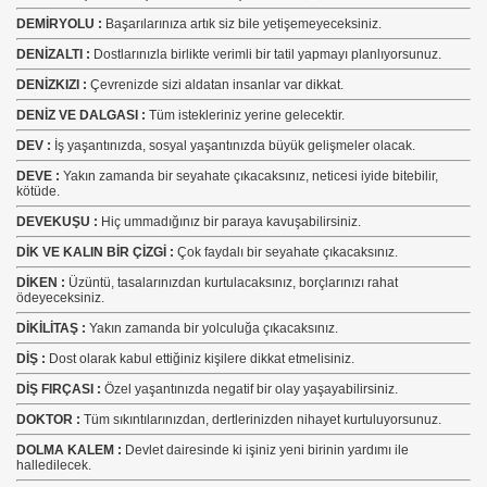
DEMİRYOLU :
Başarılarınıza artık siz bile yetişemeyeceksiniz.
DENİZALTI :
Dostlarınızla birlikte verimli bir tatil yapmayı planlıyorsunuz.
DENİZKIZI :
Çevrenizde sizi aldatan insanlar var dikkat.
DENİZ VE DALGASI :
Tüm istekleriniz yerine gelecektir.
DEV :
İş yaşantınızda, sosyal yaşantınızda büyük gelişmeler olacak.
DEVE :
Yakın zamanda bir seyahate çıkacaksınız, neticesi iyide bitebilir,
kötüde.
DEVEKUŞU :
Hiç ummadığınız bir paraya kavuşabilirsiniz.
DİK VE KALIN BİR ÇİZGİ :
Çok faydalı bir seyahate çıkacaksınız.
DİKEN :
Üzüntü, tasalarınızdan kurtulacaksınız, borçlarınızı rahat
ödeyeceksiniz.
DİKİLİTAŞ :
Yakın zamanda bir yolculuğa çıkacaksınız.
DİŞ :
Dost olarak kabul ettiğiniz kişilere dikkat etmelisiniz.
DİŞ FIRÇASI :
Özel yaşantınızda negatif bir olay yaşayabilirsiniz.
DOKTOR :
Tüm sıkıntılarınızdan, dertlerinizden nihayet kurtuluyorsunuz.
DOLMA KALEM :
Devlet dairesinde ki işiniz yeni birinin yardımı ile
halledilecek.