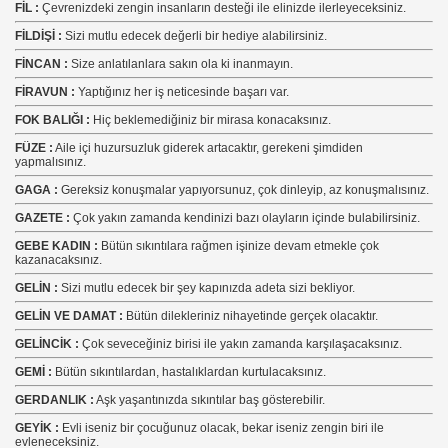
FİL :
Çevrenizdeki zengin insanların desteği ile elinizde ilerleyeceksiniz.
FİLDİŞİ :
Sizi mutlu edecek değerli bir hediye alabilirsiniz.
FİNCAN :
Size anlatılanlara sakın ola ki inanmayın.
FİRAVUN :
Yaptığınız her iş neticesinde başarı var.
FOK BALIĞI :
Hiç beklemediğiniz bir mirasa konacaksınız.
FÜZE :
Aile içi huzursuzluk giderek artacaktır, gerekeni şimdiden
yapmalısınız.
GAGA :
Gereksiz konuşmalar yapıyorsunuz, çok dinleyip, az konuşmalısınız.
GAZETE :
Çok yakın zamanda kendinizi bazı olayların içinde bulabilirsiniz.
GEBE KADIN :
Bütün sıkıntılara rağmen işinize devam etmekle çok
kazanacaksınız.
GELİN :
Sizi mutlu edecek bir şey kapınızda adeta sizi bekliyor.
GELİN VE DAMAT :
Bütün dilekleriniz nihayetinde gerçek olacaktır.
GELİNCİK :
Çok seveceğiniz birisi ile yakın zamanda karşılaşacaksınız.
GEMİ :
Bütün sıkıntılardan, hastalıklardan kurtulacaksınız.
GERDANLIK :
Aşk yaşantınızda sıkıntılar baş gösterebilir.
GEYİK :
Evli iseniz bir çocuğunuz olacak, bekar iseniz zengin biri ile
evleneceksiniz.