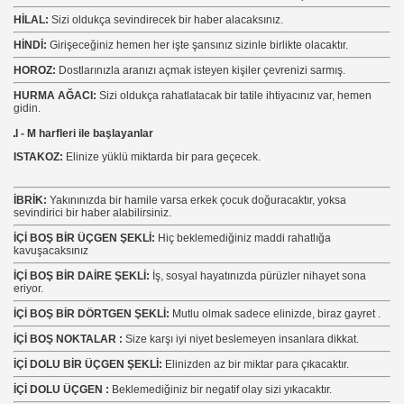
HİLAL:
Sizi oldukça sevindirecek bir haber alacaksınız.
HİNDİ:
Girişeceğiniz hemen her işte şansınız sizinle birlikte olacaktır.
HOROZ:
Dostlarınızla aranızı açmak isteyen kişiler çevrenizi sarmış.
HURMA AĞACI:
Sizi oldukça rahatlatacak bir tatile ihtiyacınız var, hemen
gidin.
I - M harfleri ile başlayanlar
ISTAKOZ:
Elinize yüklü miktarda bir para geçecek.
İBRİK:
Yakınınızda bir hamile varsa erkek çocuk doğuracaktır, yoksa
sevindirici bir haber alabilirsiniz.
İÇİ BOŞ BİR ÜÇGEN ŞEKLİ:
Hiç beklemediğiniz maddi rahatlığa
kavuşacaksınız
İÇİ BOŞ BİR DAİRE ŞEKLİ:
İş, sosyal hayatınızda pürüzler nihayet sona
eriyor.
İÇİ BOŞ BİR DÖRTGEN ŞEKLİ:
Mutlu olmak sadece elinizde, biraz gayret .
İÇİ BOŞ NOKTALAR :
Size karşı iyi niyet beslemeyen insanlara dikkat.
İÇİ DOLU BİR ÜÇGEN ŞEKLİ:
Elinizden az bir miktar para çıkacaktır.
İÇİ DOLU ÜÇGEN :
Beklemediğiniz bir negatif olay sizi yıkacaktır.