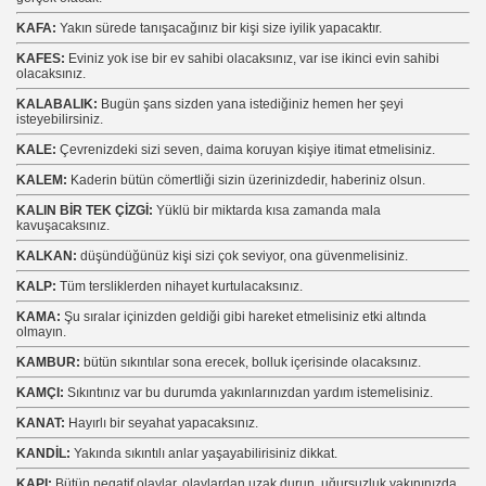
KAFA:
Yakın sürede tanışacağınız bir kişi size iyilik yapacaktır.
KAFES:
Eviniz yok ise bir ev sahibi olacaksınız, var ise ikinci evin sahibi
olacaksınız.
KALABALIK:
Bugün şans sizden yana istediğiniz hemen her şeyi
isteyebilirsiniz.
KALE:
Çevrenizdeki sizi seven, daima koruyan kişiye itimat etmelisiniz.
KALEM:
Kaderin bütün cömertliği sizin üzerinizdedir, haberiniz olsun.
KALIN BİR TEK ÇİZGİ:
Yüklü bir miktarda kısa zamanda mala
kavuşacaksınız.
KALKAN:
düşündüğünüz kişi sizi çok seviyor, ona güvenmelisiniz.
KALP:
Tüm tersliklerden nihayet kurtulacaksınız.
KAMA:
Şu sıralar içinizden geldiği gibi hareket etmelisiniz etki altında
olmayın.
KAMBUR:
bütün sıkıntılar sona erecek, bolluk içerisinde olacaksınız.
KAMÇI:
Sıkıntınız var bu durumda yakınlarınızdan yardım istemelisiniz.
KANAT:
Hayırlı bir seyahat yapacaksınız.
KANDİL:
Yakında sıkıntılı anlar yaşayabilirisiniz dikkat.
KAPI:
Bütün negatif olaylar, olaylardan uzak durun, uğursuzluk yakınınızda.