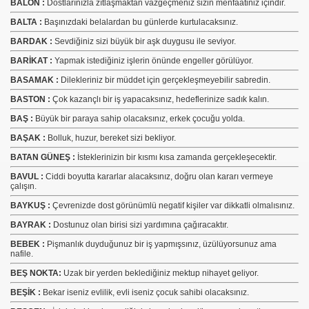
BALON :
Dostlarınızla zıtlaşmaktan vazgeçmeniz sizin menfaatiniz içindir.
BALTA :
Başınızdaki belalardan bu günlerde kurtulacaksınız.
BARDAK :
Sevdiğiniz sizi büyük bir aşk duygusu ile seviyor.
BARİKAT :
Yapmak istediğiniz işlerin önünde engeller görülüyor.
BASAMAK :
Dilekleriniz bir müddet için gerçekleşmeyebilir sabredin.
BASTON :
Çok kazançlı bir iş yapacaksınız, hedeflerinize sadık kalın.
BAŞ :
Büyük bir paraya sahip olacaksınız, erkek çocuğu yolda.
BAŞAK :
Bolluk, huzur, bereket sizi bekliyor.
BATAN GÜNEŞ :
İsteklerinizin bir kısmı kısa zamanda gerçekleşecektir.
BAVUL :
Ciddi boyutta kararlar alacaksınız, doğru olan kararı vermeye
çalışın.
BAYKUŞ :
Çevrenizde dost görünümlü negatif kişiler var dikkatli olmalısınız.
BAYRAK :
Dostunuz olan birisi sizi yardımına çağıracaktır.
BEBEK :
Pişmanlık duyduğunuz bir iş yapmışsınız, üzülüyorsunuz ama
nafile.
BEŞ NOKTA:
Uzak bir yerden beklediğiniz mektup nihayet geliyor.
BEŞİK :
Bekar iseniz evlilik, evli iseniz çocuk sahibi olacaksınız.