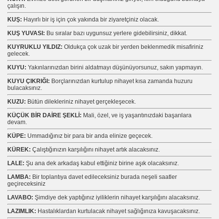
çalışın.
KUŞ:
Hayırlı bir iş için çok yakında bir ziyaretçiniz olacak.
KUŞ YUVASI:
Bu sıralar bazı uygunsuz yerlere gidebilirsiniz, dikkat.
KUYRUKLU YILDIZ:
Oldukça çok uzak bir yerden beklenmedik misafiriniz
gelecek.
KUYU:
Yakınlarınızdan birini aldatmayı düşünüyorsunuz, sakın yapmayın.
KUYU ÇIKRIĞI:
Borçlarınızdan kurtulup nihayet kısa zamanda huzuru
bulacaksınız.
KUZU:
Bütün dilekleriniz nihayet gerçekleşecek.
KÜÇÜK BİR DAİRE ŞEKLİ:
Mali, özel, ve iş yaşantınızdaki başarılara
devam.
KÜPE:
Ummadığınız bir para bir anda elinize geçecek.
KÜREK:
Çalıştığınızın karşılığını nihayet artık alacaksınız.
LALE:
Şu ana dek arkadaş kabul ettiğiniz birine aşık olacaksınız.
LAMBA:
Bir toplantıya davet edileceksiniz burada neşeli saatler
geçireceksiniz
LAVABO:
Şimdiye dek yaptığınız iyiliklerin nihayet karşılığını alacaksınız.
LAZIMLIK:
Hastalıklardan kurtulacak nihayet sağlığınıza kavuşacaksınız.