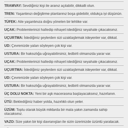
TRAMVAY:
Sevdiğiniz kişi ile aranız açılabilir, dikkatli olun.
TREN:
Yaşantınızı değiştirme planlarınız boşa gidebilir, oldukça iyi düşünün.
TÜFEK:
Aile yaşantınıza doğru yönelen bir tehlike var.
UÇAK:
Problemlerinizi halledip nihayet istediğiniz seyahate çıkacaksınız.
UÇURTMA:
İstediğiniz şeylerden sizi uzaklaştırmak isteyenler var, dikkat.
UD:
Çevrenizde yalan söyleyen çok kişi var.
USTURA:
Bir haksızlığa uğrayabilirsiniz, tedbirli olmanızda yarar var.
UÇAK:
Problemlerinizi halledip nihayet istediğiniz seyahate çıkacaksınız.
UÇURTMA:
İstediğiniz şeylerden sizi uzaklaştırmak isteyenler var, dikkat.
UD:
Çevrenizde yalan söyleyen çok kişi var.
USTURA:
Bir haksızlığa uğrayabilirsiniz, tedbirli olmanızda yarar var.
ÜÇ DOLU NOKTA:
Yeni bir aşk macerasına başlayacaksınız, hazırlanın.
ÜTÜ:
Beklediğiniz haber yolda, hazırlıklı olun yeter.
ÜZÜM:
Toplu olarak büyük miktarda bir mala yakın zamanda sahip
olacaksınız.
VAZO:
Size yakın bir kişi davranışları ile sizin üzerinizde üzüntü yaratacak.