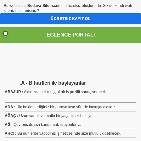
Bu web sitesi
Bedava-Sitem.com
ile ücretsiz oluşturuldu. Siz de kendi web
sitenizi ister misiniz?
ÜCRETSIZ KAYIT OL
EĞLENCE PORTALI
A - B harfleri ile başlayanlar
ABAJUR :
Aklınızda sizi meşgul bir iş pozitif sonuç verecek.
ADA :
Hiç beklemediğiniz bir paraya kısa sürede kavuşacaksınız.
AĞAÇ :
Uzun vadeli ve mutlu bir yaşam sizi bekliyor.
AĞ :
Çevrenizde sizi kandırmak isteyenler var.
AHÇI :
Bu günlerde yaptığınız iş neticesinde size mutluluk getirecek.