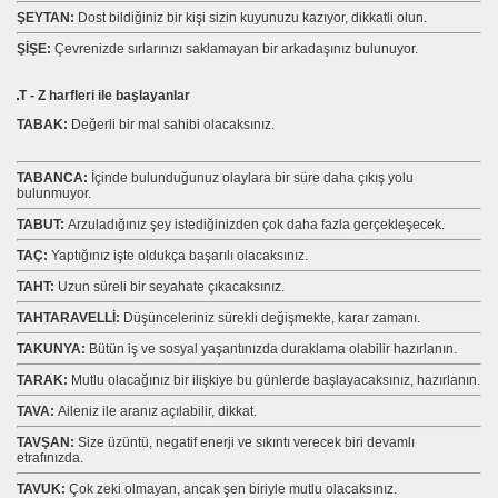
ŞEYTAN:
Dost bildiğiniz bir kişi sizin kuyunuzu kazıyor, dikkatli olun.
ŞİŞE:
Çevrenizde sırlarınızı saklamayan bir arkadaşınız bulunuyor.
T - Z harfleri ile başlayanlar
TABAK:
Değerli bir mal sahibi olacaksınız.
TABANCA:
İçinde bulunduğunuz olaylara bir süre daha çıkış yolu
bulunmuyor.
TABUT:
Arzuladığınız şey istediğinizden çok daha fazla gerçekleşecek.
TAÇ:
Yaptığınız işte oldukça başarılı olacaksınız.
TAHT:
Uzun süreli bir seyahate çıkacaksınız.
TAHTARAVELLİ:
Düşünceleriniz sürekli değişmekte, karar zamanı.
TAKUNYA:
Bütün iş ve sosyal yaşantınızda duraklama olabilir hazırlanın.
TARAK:
Mutlu olacağınız bir ilişkiye bu günlerde başlayacaksınız, hazırlanın.
TAVA:
Aileniz ile aranız açılabilir, dikkat.
TAVŞAN:
Size üzüntü, negatif enerji ve sıkıntı verecek biri devamlı
etrafınızda.
TAVUK:
Çok zeki olmayan, ancak şen biriyle mutlu olacaksınız.