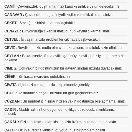
CAMİİ :
Çevrenizdeki düşmanlarınıza karşı kesinlikle üstün geleceksiniz.
CANAVAR :
Çevrenizde negatif niyetli kişiler var, dikkat etmelisiniz.
CEKET :
Sevdiğiniz birisi ile aranız açılabilir.
CENAZE :
Bir yolculuğa çıkabilirsiniz, bunun keyfini çıkarmalısınız.
CETVEL :
İş yaşantınızda problemler çıkmaya başlayacaktır.
CEVİZ :
Sevdiklerinizle mutlu olmaya bakmalısınız, mutluluk sizin elinizde.
CEYLAN :
Bekar iseniz ufukta evlilik görünüyor, evli iseniz iyi bir haber sizi
bekliyor.
CIMBIZ :
Çok yakın bir dostunuzun bir davranışından üzüntü duyacaksınız.
CİĞER :
Bir hasta ziyaretine gidebilirsiniz.
CIVATA :
İşlerinizi çok daha sıkı takip etmeniz gerekiyor.
CÜCE :
Dostlarınızla neşeli, huzurlu bir gün geçireceksiniz.
CÜZDAN :
Bir müddet için sırlarınızı en yakın dostunuza bile açmamalısınız.
ÇADIR :
Maddi haliniz her geçen gün gittikçe düzelecek, sıkıntılarınız
bitecek.
ÇAKAL :
Sizi kandıracak olan kişiler sizin üzülmenize neden olacaktır.
ÇALGI :
Uzun süredir sıkıntısını duyduğunuz bir problem pozitif