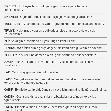
İSKELET:
Sizi büyük bir üzüntüye boğan bir olay yada haberle
sarsılacaksınız.
İSKEMLE:
Düşündüğünüz tatile oldukça çok yakında çıkacaksınız.
İTALYA:
Arkanızdan dedikodu yapanı çevrenizden hemen uzaklaşmalısınız.
İTFAİYE:
Hakkınızda yapılan dedikodular size ulaşacak oldukça çok
üzüleceksiniz.
İZCİ:
Sevdiğiniz insanlarla bir yolculuğa çıkabilirsiniz.
JANDARMA :
İstekleriniz gerçekleşecektir, kendinize güveniniz artacaktır.
JİLET:
Uzun süredir beklemede olan işinizi sonunda halledeceksiniz.
JOKEY:
Elinizde olanları böyle dağıtırsanız kısa süre sonra sıkıntıya
düşebilirsiniz.
KAB:
Yeni bir iş girişiminde bulunacaksınız.
KABE:
Sizi çekemeyenlerin negatifinden kurtulacaksınız onlar neticede
kendi dertleriyle uğraşacaklardır.
KABİR:
Evinizde sahip olduğunuz bir eşya için tamirat işi ile uğraşabilirsiniz.
KADEH:
Gizli sandığınız bazı sırlarınız başkaları tarafından kolaylıkla
öğrenilecek.
KADIN:
Bir defaya mahsus olmak üzere istediğiniz bir şey kısa sürede
gerçek olacak.